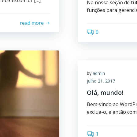
euSite.com.br […]
Na nossa seção de tut
funções para gerenci
read more
0
by
admin
julho 21, 2017
Olá, mundo!
Bem-vindo ao WordPres
exclua-o, e então com
1