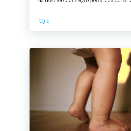
da Hostnet? Conheça o portal ComoCriarM
0